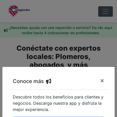
¿Necesitas ayuda con una reparción o servicio? Da clic aquí.
recibe hasta 4 cotizaciones de profesionales.
Conéctate con expertos
locales: Plomeros,
abogados, y más
profesionales a tu alcance
×
Conoce más
Estados
Descubre todos los beneficios para clientes y
Seleccione
negocios. Descarga nuestra app y disfruta la
mejor experiencia.
Categorías